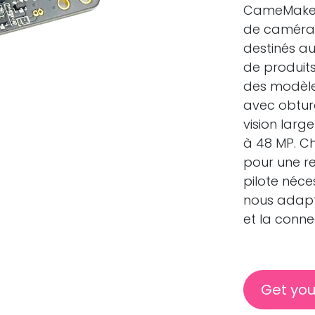
CameMake c
de caméra 
destinés au
de produits
des modèle
avec obtur
vision larg
à 48 MP. C
pour une r
pilote néce
nous adapto
et la conne
Get you