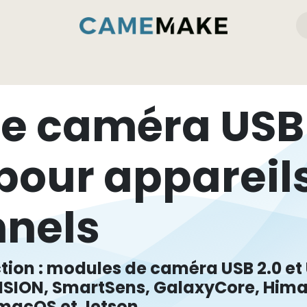
emake
Produits
Services et compétences
e caméra USB
pour appareil
nnels
ction : modules de caméra USB 2.0 et
SION, SmartSens, GalaxyCore, Himax
 macOS et Jetson.