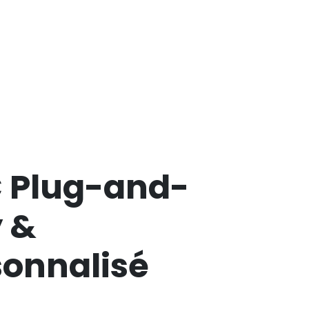
 Plug-and-
y &
sonnalisé