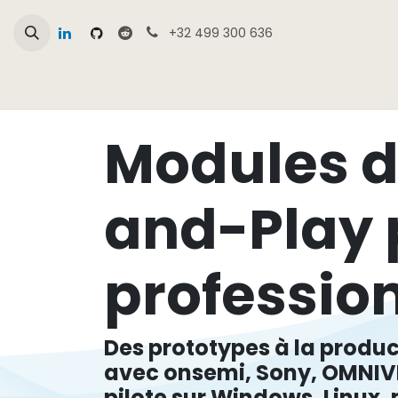
Se rendre au contenu
+32 499 300 636
Page d'accueil
Aperçu de la boutique Cam
Modules d
and-Play 
professio
Des prototypes à la produ
avec onsemi, Sony, OMNIVI
pilote sur Windows, Linux,