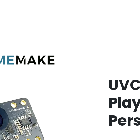
UVC
Pla
Per