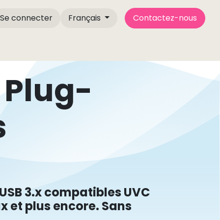
Se connecter
Français
Contactez-nous
À l’intérieur de l’usine CameMake
À propos de no
 Plug-
s
 USB 3.x compatibles UVC
 et plus encore. Sans