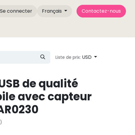
Se connecter
Français
Contactez-nous
À l’intérieur de l’usine CameMake
À propos de no
USD
Liste de prix:
SB de qualité
le avec capteur
AR0230
)