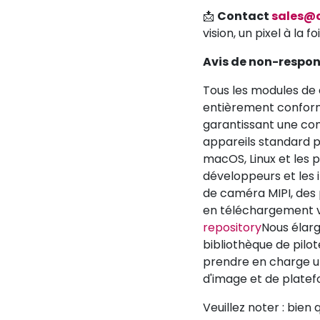
📩
Contact
sales@
vision, un pixel à la foi
Avis de non-respons
Tous les modules d
entièrement conform
garantissant une com
appareils standard 
macOS, Linux et les 
développeurs et les 
de caméra MIPI, des 
en téléchargement vi
repository
Nous élar
bibliothèque de pilo
prendre en charge u
d'image et de platef
Veuillez noter : bien