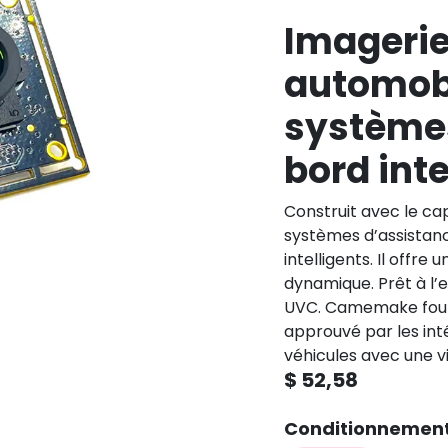
Imagerie
automob
systèmes
bord inte
Construit avec le ca
systèmes d’assistance
intelligents. Il offr
dynamique. Prêt à l’
UVC. Camemake fourni
approuvé par les inté
véhicules avec une vi
$
52,58
Conditionnemen