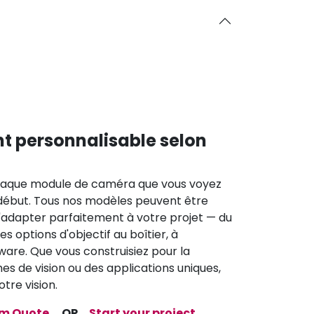
nt personnalisable selon
que module de caméra que vous voyez
e début. Tous nos modèles peuvent être
'adapter parfaitement à votre projet — du
s options d'objectif au boîtier, à
mware. Que vous construisiez pour la
es de vision ou des applications uniques,
tre vision.
om Quote
OR
Start your project