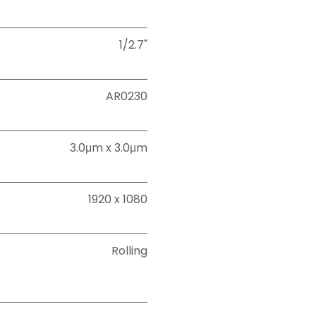
1/2.7"
AR0230
3.0μm x 3.0μm
1920 x 1080
Rolling