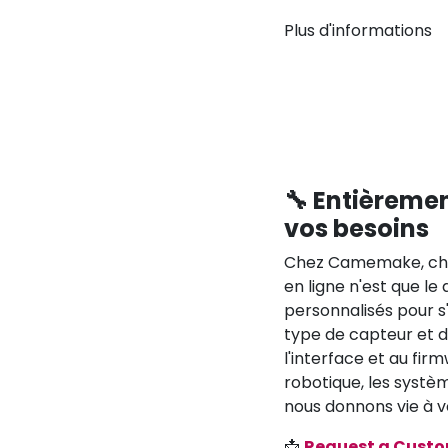
Plus d'informations
🔧 Entièreme
vos besoins
Chez Camemake, cha
en ligne n'est que l
personnalisés pour s
type de capteur et de
l'interface et au fir
robotique, les systèm
nous donnons vie à vo
📩
Request a Cust