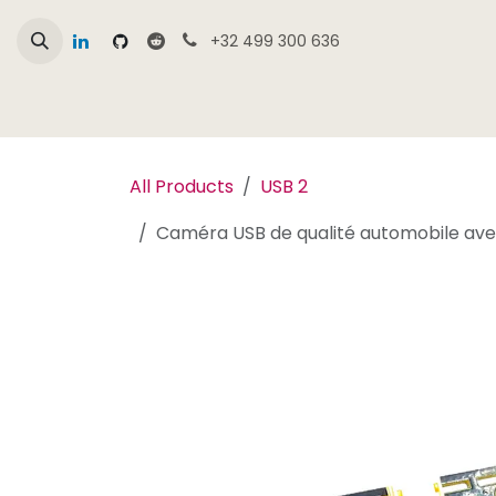
Se rendre au contenu
+32 499 300 636
Page d'accueil
Aperçu de la boutique Cam
All Products
USB 2
Caméra USB de qualité automobile av