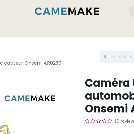
emake
Produits
Services et compétences
ec capteur Onsemi AR0230
Caméra U
automobi
Onsemi 
(0 review