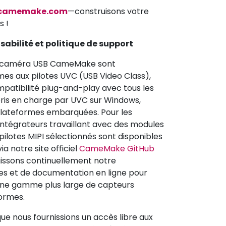
camemake.com
—construisons votre
s !
abilité et politique de support
e caméra USB CameMake sont
es aux pilotes UVC (USB Video Class),
patibilité plug-and-play avec tous les
pris en charge par UVC sur Windows,
plateformes embarquées. Pour les
intégrateurs travaillant avec des modules
pilotes MIPI sélectionnés sont disponibles
a notre site officiel
CameMake GitHub
gissons continuellement notre
tes et de documentation en ligne pour
ne gamme plus large de capteurs
ormes.
 que nous fournissions un accès libre aux