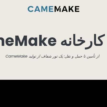
خدمات و قابلیت‌ها
داخل کارخانه CameMake
انه CameMake
از تأمین تا حمل و نقل: یک تور شفاف از تولید CameMake