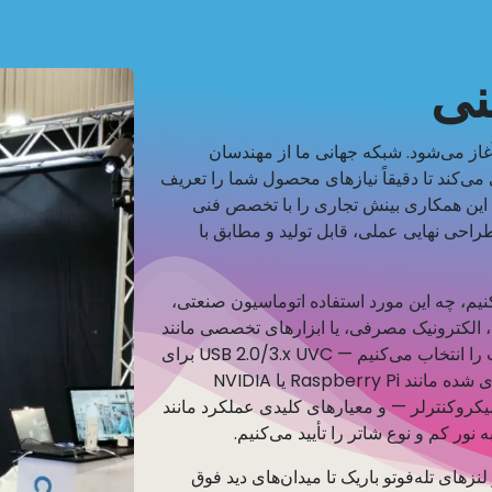
نی
غاز می‌شود. شبکه جهانی ما از مهندسان
‌کند تا دقیقاً نیازهای محصول شما را تعریف
 این همکاری بینش تجاری را با تخصص فنی
احی نهایی عملی، قابل تولید و مطابق با
یم، چه این مورد استفاده اتوماسیون صنعتی،
‌های بازرسی، الکترونیک مصرفی، یا ابزارهای تخصصی مانند
اندوسکوپ‌ها و بوروسکوپ‌ها باشد. ما رابط مناسب را انتخاب می‌کنیم — USB 2.0/3.x UVC برای
اتصال جهانی، MIPI CSI-2 برای پلتفرم‌های جاسازی شده مانند Raspberry Pi یا NVIDIA
 مبتنی بر میکروکنترلر — و معیارهای کلیدی عملکرد مانند
نزهای تله‌فوتو باریک تا میدان‌های دید فوق