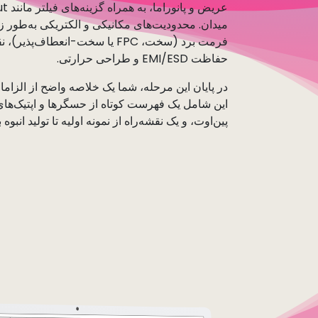
میدان. محدودیت‌های مکانیکی و الکتریکی به‌طور ز
فرمت برد (سخت، FPC یا سخت-انعط
حفاظت EMI/ESD و طراحی حرارتی.
در پایان این مرحله، شما یک خلاصه واضح از الزاما
این شامل یک فهرست کوتاه از حسگرها و اپتیک‌های پ
پین‌اوت، و یک نقشه‌راه از نمونه اولیه تا تولید انبوه