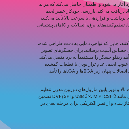
د آغاز می‌شود و اطمینان حاصل می‌کند که هر پد
اد دریافت می‌کند. بازرسی خودکار خمیر لحیم
ای برداشت و قراردهی با سرعت بالا تأیید می‌کند،
که اجزایی مانند پردازنده‌ها، حافظه، نوسان‌سازها، تنظیم‌کننده‌های برق، اتصالات و ICهای پشتیبانی
‌کنند، جایی که نواحی دمایی به دقت طراحی شده،
زای حساس آسیب برسانند. برای حسگرهای تصویر
به مقیاس تراشه (CSP)، این فرآیند ریفلو حسگر را مستقیماً به برد متصل می‌کند.
، بازرسی نوری خودکار (AOI) برای عیوب لحیم، عدم تراز بودن یا قطعات گمشده
بررسی می‌کند، در حالی که بازرسی اشعه ایکس اتصالات پنهان زیر BGAها و LGAها را تأیید
سرعت بالا و نویز پایین ماژول‌های دوربین مدرن تنظیم
شده است و یکپارچگی سیگنال را برای رابط‌هایی مانند USB 3.x، MIPI CSI-2 و DVP/SPI تضمین
نتاژ شده و از نظر الکتریکی برای مرحله بعدی در