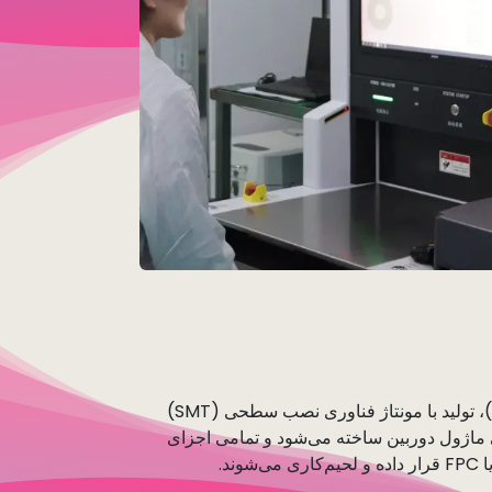
با تأیید اجزا از طریق کنترل کیفیت ورودی (IQC)، تولید با مونتاژ فناوری نصب سطحی (SMT)
کی ماژول دوربین ساخته می‌شود و تمامی اجزای