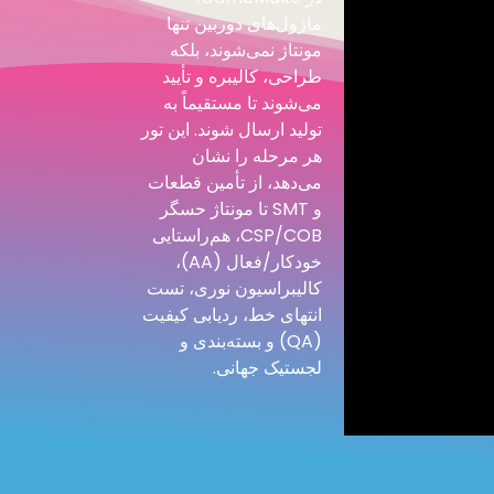
ماژول‌های دوربین تنها
مونتاژ نمی‌شوند، بلکه
طراحی، کالیبره و تأیید
می‌شوند تا مستقیماً به
تولید ارسال شوند. این تور
هر مرحله را نشان
می‌دهد، از تأمین قطعات
و SMT تا مونتاژ حسگر
CSP/COB، هم‌راستایی
خودکار/فعال (AA)،
کالیبراسیون نوری، تست
انتهای خط، ردیابی کیفیت
(QA) و بسته‌بندی و
لجستیک جهانی.