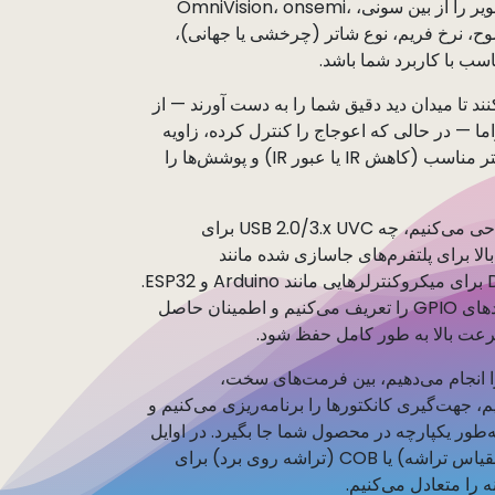
ماژول دوربین تبدیل می‌کند. ما بهترین حسگر تصویر را از بین سونی، OmniVision، onsemi،
 با وضوح، نرخ فریم، نوع شاتر (چرخشی یا جهانی)،
د تا میدان دید دقیق شما را به دست آورند — از
ما — در حالی که اعوجاج را کنترل کرده، زاویه
پرتو اصلی (CRA) را مطابقت می‌دهند و نوع فیلتر مناسب (کاهش IR یا عبور IR) و پوشش‌ها را
در بخش الکترونیک، ما کل مسیر سیگنال را طراحی می‌کنیم، چه USB 2.0/3.x UVC برای
د پلی، MIPI CSI-2 با سرعت بالا برای پلتفرم‌های جاسازی شده مانند
Raspberry Pi یا NVIDIA Jetson، یا DVP/SPI برای میکروکنترلرهایی مانند Arduino و ESP32.
ما مدیریت توان، زمان‌بندی، تغییر سطح، عملکردهای GPIO را تعریف می‌کنیم و اطمینان حاصل
عت بالا به طور کامل حفظ شود.
ظر مکانیکی، ما طراحی PCB یا طرح FPC را انجام می‌دهیم، بین فرمت‌های سخت،
، جهت‌گیری کانکتورها را برنامه‌ریزی می‌کنیم و
 تا به‌طور یکپارچه در محصول شما جا بگیرد. در اوایل
فرآیند تصمیم می‌گیریم که آیا CSP (بسته‌بندی مقیاس تراشه) یا COB (تراشه روی برد) برای
 را متعادل می‌کنیم.