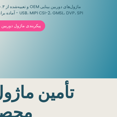
USB، MIPI CSI-2، GMSL، DVP، SPI - آماده برای ادغام یا سفارشی‌سازی کامل ​
پیکربندی ماژول دوربین 
تأمین ماژول
محصو