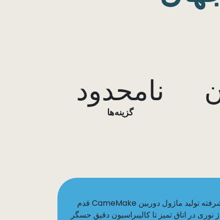
نامحدود
گزینه‌ها
به تأسیسات پیشرفته تولید ماژول دوربین CameMake قدم
تاژ نوری در اتاق تمیز تا کالیبراسیون دقیق حسگر