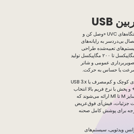
USB ​
ماژول‌های دوربین USB ما دستگاه‌های UVC «وصل کن و
ال بی‌دردسر به رایانه‌های
یستم‌های تعبیه‌شده طراحی
شده‌اند. ما ماژول‌هایی از ۰.۳ مگاپیکسل تا ۲۰۰ مگاپیکسل تولید
 تصویربرداری عمومی و شاتر
سرعت یا حساس به حرکت.
از بین USB 2.0 برای ساخت‌های کوچک و کم‌مصرف یا USB 3.x
رای پهنای باند بالا، وضوح 4K+ و پخش با نرخ فریم بالا انتخاب
کنید. تمام ماژول‌ها با لنزهای سایز M تا M1 ارائه می‌شوند که
بت جزئیات، فیش‌آی فوق‌عریض
درجه یا پانومورف ۳۶۰ درجه برای پوشش کامل صحنه
نس ویدئویی، سیستم‌های