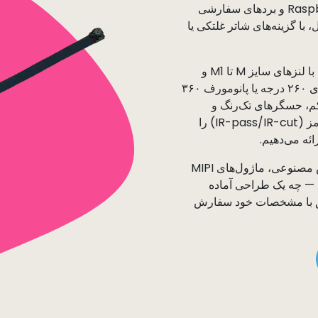
Raspberry Pi، NVIDIA Jetson، NXP، Rockchip و بردهای سفارشی
H تا چند مگاپیکسل، با گزینه‌های شاتر غلتکی یا
طراحی‌های ما جمع‌وجور و انعطاف‌پذیر هستند، با لنزهای سایز M تا M1 و
گزینه‌های میدان دید از تله‌فوتوی باریک تا فیش‌آی ۲۶۰ درجه یا پانومورف ۳۶۰
بهینه‌سازی نور کم، حسگرهای تک‌رنگ و
نسخه‌های عبوردهنده یا مسدودکننده مادون قرمز (IR-pass/IR-cut) را
ئه می‌دهیم.
از بینایی ماشین صنعتی تا رباتیک مجهز به هوش مصنوعی، ماژول‌های MIPI
د — چه یک طراحی آماده
ابق با مشخصات خود سفارش