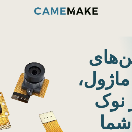
ات و قابلیت‌ها
داخل کارخانه CameMake
تماس با ما
ن‌های
ماژول،
 نوک
شما