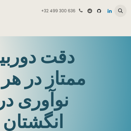
Skip to Conten
+32 499 300 636
بررسی فروشگاه CameMake
محصولات
خدم
دقت دوربی
ممتاز در هر 
نوآوری در
انگشتان 