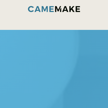
ت
الخدمات والقدرات
داخل مصنع CameMake