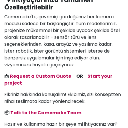
Özelleştirilebilir
Camemake'te, çevrimiçi gördüğünüz her kamera
modülü sadece bir başlangıçtır. Tüm modellerimiz,
projenize mükemmel bir şekilde uyacak şekilde özel
olarak tasarlanabilir - sensör türü ve lens
seçeneklerinden, kasa, arayüz ve yazılıma kadar.
İster robotik, ister görüntü sistemleri, isterse de
benzersiz uygulamalar için inşa ediyor olun,
vizyonunuzu hayata geçiriyoruz.
📩
Request a Custom Quote
OR
Start your
project
Fikriniz hakkında konuşalım! Ekibimiz, sizi konseptten
nihai teslimata kadar yönlendirecek.
📦
Talk to the Camemake Team
Hazır ve kullanıma hazır bir şeye mi ihtiyacınız var?