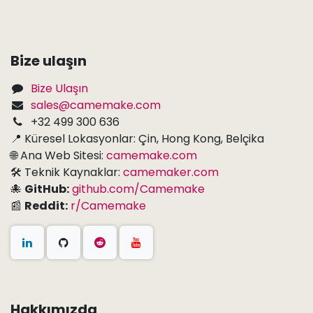
Bize ulaşın
Bize Ulaşın
sales@camemake.com
+32 499 300 636
📍 Küresel Lokasyonlar: Çin, Hong Kong, Belçika
🌐 Ana Web Sitesi:
camemake.com
🛠 Teknik Kaynaklar:
camemaker.com
🐙
GitHub:
github.com/Camemake
📰
Reddit:
r/Camemake
Hakkımızda