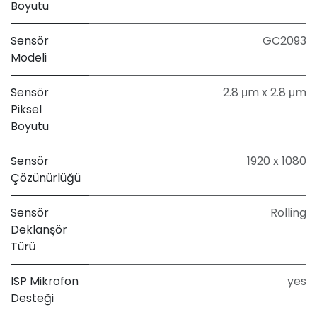
Boyutu
Sensör
GC2093
Modeli
Sensör
2.8 μm x 2.8 μm
Piksel
Boyutu
Sensör
1920 x 1080
Çözünürlüğü
Sensör
Rolling
Deklanşör
Türü
ISP Mikrofon
yes
Desteği