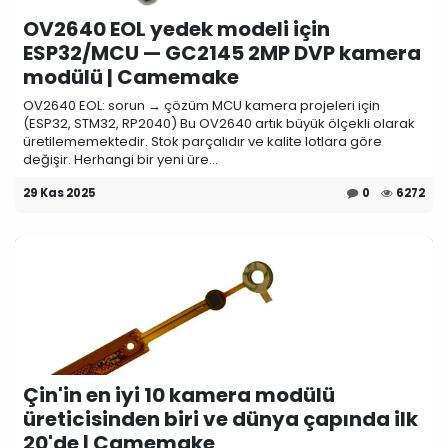
OV2640 EOL yedek modeli için
ESP32/MCU — GC2145 2MP DVP kamera
modülü | Camemake
OV2640 EOL: sorun → çözüm MCU kamera projeleri için
(ESP32, STM32, RP2040) Bu OV2640 artık büyük ölçekli olarak
üretilememektedir. Stok parçalıdır ve kalite lotlara göre
değişir. Herhangi bir yeni üre...
29 Kas 2025
0
6272
Çin'in en iyi 10 kamera modülü
üreticisinden biri ve dünya çapında ilk
20'de | Camemake