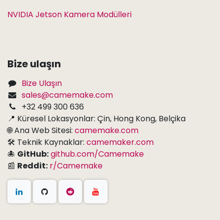
NVIDIA Jetson Kamera Modülleri
Bize ulaşın
Bize Ulaşın
sales@camemake.com
+32 499 300 636
📍 Küresel Lokasyonlar: Çin, Hong Kong, Belçika
🌐 Ana Web Sitesi:
camemake.com
🛠 Teknik Kaynaklar:
camemaker.com
🐙
GitHub:
github.com/Camemake
📰
Reddit:
r/Camemake