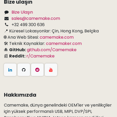
Bize ulaşın
Bize Ulaşın
sales@camemake.com
+32 499 300 636
📍 Küresel Lokasyonlar: Çin, Hong Kong, Belçika
🌐 Ana Web Sitesi:
camemake.com
🛠 Teknik Kaynaklar:
camemaker.com
🐙
GitHub:
github.com/Camemake
📰
Reddit:
r/Camemake
Hakkımızda
Camemake, dünya genelindeki OEM'ler ve yenilikçiler
için yüksek performanslı USB, MIPI, DVP/SPI,