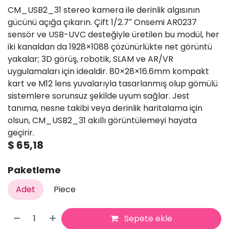
CM_USB2_31 stereo kamera ile derinlik algısının
gücünü açığa çıkarın. Çift 1/2.7″ Onsemi AR0237
sensör ve USB-UVC desteğiyle üretilen bu modül, her
iki kanaldan da 1928×1088 çözünürlükte net görüntü
yakalar; 3D görüş, robotik, SLAM ve AR/VR
uygulamaları için idealdir. 80×28×16.6mm kompakt
kart ve M12 lens yuvalarıyla tasarlanmış olup gömülü
sistemlere sorunsuz şekilde uyum sağlar. Jest
tanıma, nesne takibi veya derinlik haritalama için
olsun, CM_USB2_31 akıllı görüntülemeyi hayata
geçirir.
$
65,18
Paketleme
Adet
Piece
Sepete ekle