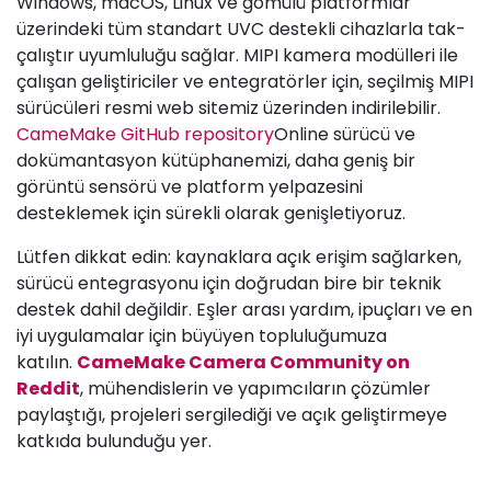
Windows, macOS, Linux ve gömülü platformlar
üzerindeki tüm standart UVC destekli cihazlarla tak-
çalıştır uyumluluğu sağlar. MIPI kamera modülleri ile
çalışan geliştiriciler ve entegratörler için, seçilmiş MIPI
sürücüleri resmi web sitemiz üzerinden indirilebilir.
CameMake GitHub repository
Online sürücü ve
dokümantasyon kütüphanemizi, daha geniş bir
görüntü sensörü ve platform yelpazesini
desteklemek için sürekli olarak genişletiyoruz.
Lütfen dikkat edin: kaynaklara açık erişim sağlarken,
sürücü entegrasyonu için doğrudan bire bir teknik
destek dahil değildir. Eşler arası yardım, ipuçları ve en
iyi uygulamalar için büyüyen topluluğumuza
katılın.
CameMake Camera Community on
Reddit
, mühendislerin ve yapımcıların çözümler
paylaştığı, projeleri sergilediği ve açık geliştirmeye
katkıda bulunduğu yer.