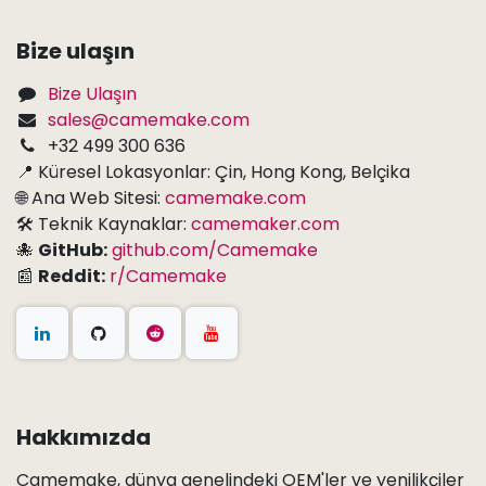
Bize ulaşın
Bize Ulaşın
sales@camemake.com
+32 499 300 636
📍 Küresel Lokasyonlar: Çin, Hong Kong, Belçika
🌐 Ana Web Sitesi:
camemake.com
🛠 Teknik Kaynaklar:
camemaker.com
🐙
GitHub:
github.com/Camemake
📰
Reddit:
r/Camemake
Hakkımızda
Camemake, dünya genelindeki OEM'ler ve yenilikçiler