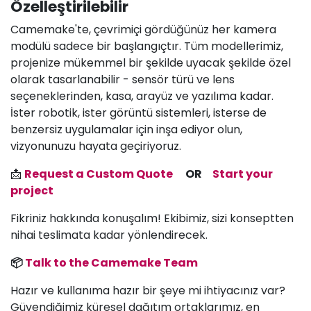
Özelleştirilebilir
Camemake'te, çevrimiçi gördüğünüz her kamera
modülü sadece bir başlangıçtır. Tüm modellerimiz,
projenize mükemmel bir şekilde uyacak şekilde özel
olarak tasarlanabilir - sensör türü ve lens
seçeneklerinden, kasa, arayüz ve yazılıma kadar.
İster robotik, ister görüntü sistemleri, isterse de
benzersiz uygulamalar için inşa ediyor olun,
vizyonunuzu hayata geçiriyoruz.
📩
Request a Custom Quote
OR
Start your
project
Fikriniz hakkında konuşalım! Ekibimiz, sizi konseptten
nihai teslimata kadar yönlendirecek.
📦
Talk to the Camemake Team
Hazır ve kullanıma hazır bir şeye mi ihtiyacınız var?
Güvendiğimiz küresel dağıtım ortaklarımız, en