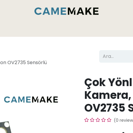
Hizmetler ve Yetenekler
CameMake Fabrikasının İ
sion OV2735 Sensörlü
Çok Yönl
Kamera,
OV2735 
(0 review