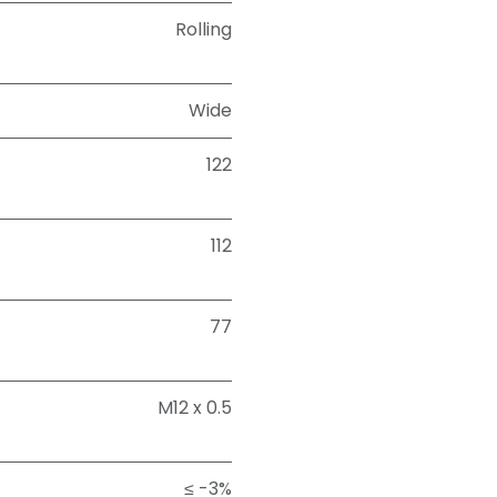
Rolling
Wide
122
112
77
M12 x 0.5
≤ -3%