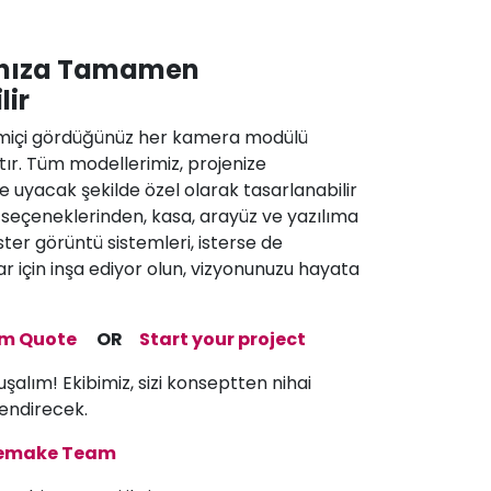
rınıza Tamamen
lir
miçi gördüğünüz her kamera modülü
tır. Tüm modellerimiz, projenize
 uyacak şekilde özel olarak tasarlanabilir
 seçeneklerinden, kasa, arayüz ve yazılıma
ister görüntü sistemleri, isterse de
 için inşa ediyor olun, vizyonunuzu hayata
om Quote
OR
Start your project
uşalım! Ekibimiz, sizi konseptten nihai
endirecek.
memake Team