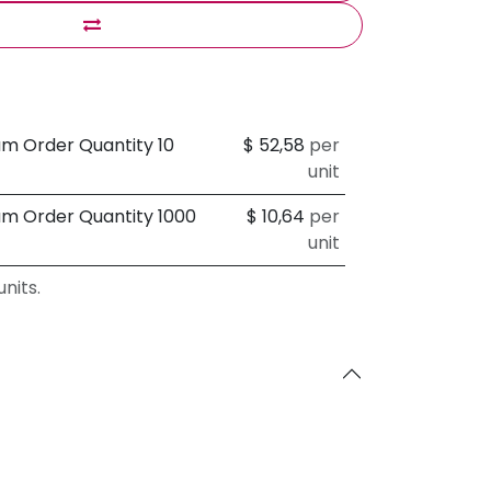
um Order Quantity 10
$
52,58
per
unit
um Order Quantity 1000
$
10,64
per
unit
nits.