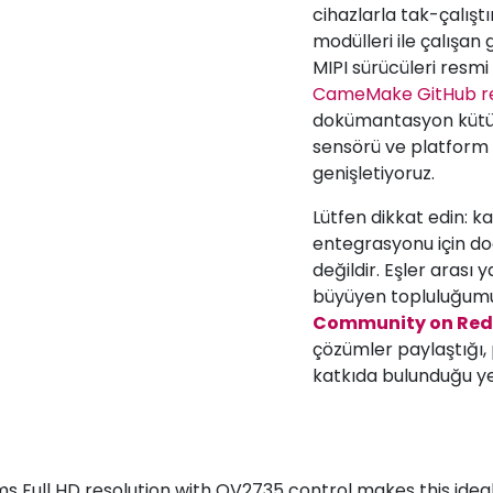
cihazlarla tak-çalışt
modülleri ile çalışan g
MIPI sürücüleri resmi 
CameMake GitHub re
dokümantasyon kütüp
sensörü ve platform 
genişletiyoruz.
Lütfen dikkat edin: k
entegrasyonu için do
değildir. Eşler arası 
büyüyen topluluğumu
Community on Red
çözümler paylaştığı, 
katkıda bulunduğu ye
 Full HD resolution with OV2735 control makes this ideal