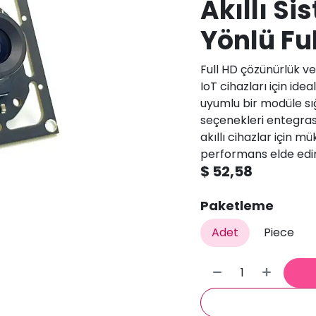
Akıllı Si
Yönlü Fu
Full HD çözünürlük ve
IoT cihazları için id
uyumlu bir modüle sığ
seçenekleri entegrasy
akıllı cihazlar için
performans elde edi
$
52,58
Paketleme
Adet
Piece