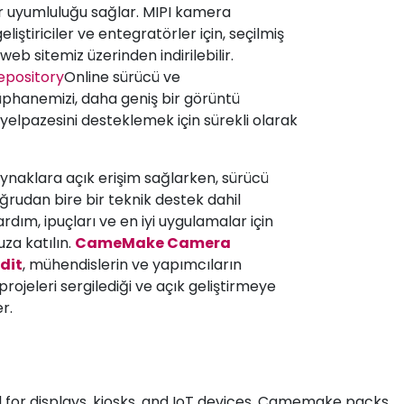
ır uyumluluğu sağlar. MIPI kamera
eliştiriciler ve entegratörler için, seçilmiş
web sitemiz üzerinden indirilebilir.
pository
Online sürücü ve
hanemizi, daha geniş bir görüntü
yelpazesini desteklemek için sürekli olarak
aynaklara açık erişim sağlarken, sürücü
ğrudan bire bir teknik destek dahil
yardım, ipuçları ve en iyi uygulamalar için
za katılın.
CameMake Camera
dit
, mühendislerin ve yapımcıların
projeleri sergilediği ve açık geliştirmeye
r.
 for displays, kiosks, and IoT devices. Camemake packs