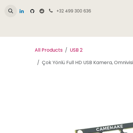
İçereği Atla
+32 499 300 636
Çevrim İçi Mağaza Genel Bakışı
Ürünler
All Products
USB 2
Çok Yönlü Full HD USB Kamera, Omnivi