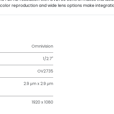
sp color reproduction and wide lens options make integrat
Omnivision
1/2.7"
OV2735
2.9 μm x 2.9 μm
1920 x 1080