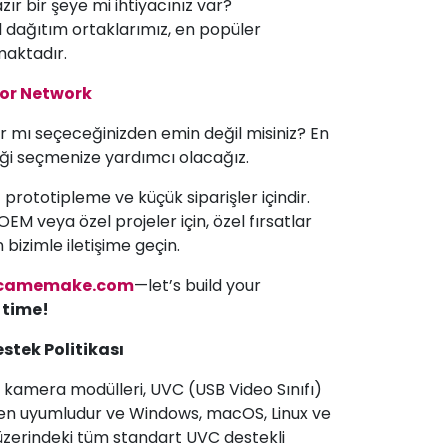
zır bir şeye mi ihtiyacınız var?
 dağıtım ortaklarımız, en popüler
maktadır.
tor Network
ır mı seçeceğinizden emin değil misiniz? En
ği seçmenize yardımcı olacağız.
 prototipleme ve küçük siparişler içindir.
EM veya özel projeler için, özel fırsatlar
 bizimle iletişime geçin.
camemake.com
—let’s build your
a time!
tek Politikası
mera modülleri, UVC (USB Video Sınıfı)
men uyumludur ve Windows, macOS, Linux ve
zerindeki tüm standart UVC destekli