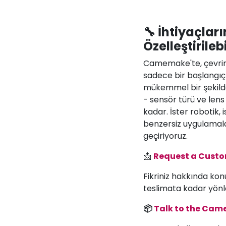
🔧 İhtiyaçla
Özelleştirilebi
Camemake'te, çevri
sadece bir başlangıç
mükemmel bir şekilde
- sensör türü ve lens
kadar. İster robotik, 
benzersiz uygulamalar
geçiriyoruz.
📩
Request a Cust
Fikriniz hakkında kon
teslimata kadar yönl
📦
Talk to the Ca