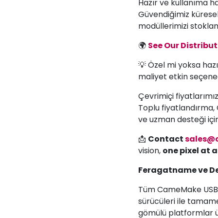
Hazır ve kullanıma ha
Güvendiğimiz küresel
modüllerimizi stokla
🌍
See Our Distribu
💡 Özel mi yoksa haz
maliyet etkin seçene
Çevrimiçi fiyatlarımız
Toplu fiyatlandırma, O
ve uzman desteği için
📩
Contact
sales@
vision,
one pixel at 
Feragatname ve Des
Tüm CameMake USB ka
sürücüleri ile tama
gömülü platformlar ü