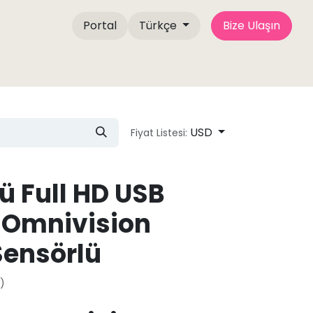
Portal
Türkçe
Bize Ulaşın
çinde
Bize Ulaşın
Blog Yazıları
Camemake
USD
Fiyat Listesi:
ü Full HD USB
 Omnivision
Sensörlü
)