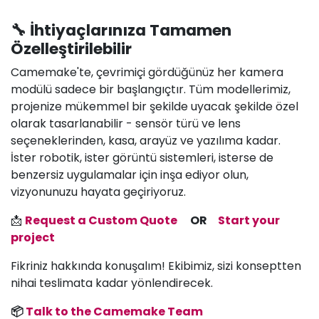
🔧 İhtiyaçlarınıza Tamamen
Özelleştirilebilir
Camemake'te, çevrimiçi gördüğünüz her kamera
modülü sadece bir başlangıçtır. Tüm modellerimiz,
projenize mükemmel bir şekilde uyacak şekilde özel
olarak tasarlanabilir - sensör türü ve lens
seçeneklerinden, kasa, arayüz ve yazılıma kadar.
İster robotik, ister görüntü sistemleri, isterse de
benzersiz uygulamalar için inşa ediyor olun,
vizyonunuzu hayata geçiriyoruz.
📩
Request a Custom Quote
OR
Start your
project
Fikriniz hakkında konuşalım! Ekibimiz, sizi konseptten
nihai teslimata kadar yönlendirecek.
📦
Talk to the Camemake Team