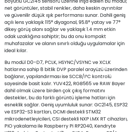
boyutlu GC2145 sensörü üzerine inşa edilen bu modül;
net görüntüler, stabil renkler, daha keskin ayrıntılar
ve güvenilir düşük ışık performansı sunar. Dahili geniş
açılı lens yaklaşık 115° diyagonal, 95.8° yatay ve 77°
dikey görüş alanı sağlar ve yaklaşık 1.4 mm etkin
odak uzaklığına sahiptir; bu da onu kompakt
muhafazalar ve alanın sınırlı olduğu uygulamalar için
ideal kılar.
Bu modül D0–D7, PCLK, HSYNC/VSYNC ve XCLK
hatlarına sahip 8 bitlik DVP paralel arayüzü üzerinden
bağlanır, yapılandırması ise SCCB/I²C kontrolü
sayesinde basit kalır. YUV422, RGB565 ve RAW Bayer
dahil olmak üzere birden çok çıkış formatını
destekler, bu da farklı görüntü işleme hatları için
esneklik sağlar. Geniş uyumluluk sunar: GC2145, ESP32
ve ESP32-S3 kartları, DCMI destekli STM32
mikrodenetleyicileri, CSI destekli NXP i.MX RT cihazları,
PIO yakalama ile Raspberry Pi RP2040, Kendryte