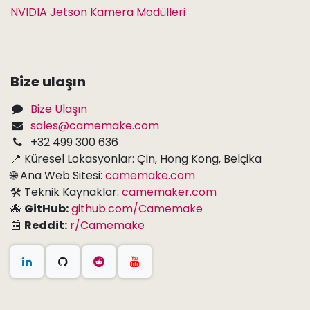
NVIDIA Jetson Kamera Modülleri
Bize ulaşın
Bize Ulaşın
sales@camemake.com
+32 499 300 636
📍 Küresel Lokasyonlar: Çin, Hong Kong, Belçika
🌐 Ana Web Sitesi:
camemake.com
🛠 Teknik Kaynaklar:
camemaker.com
🐙
GitHub:
github.com/Camemake
📰
Reddit:
r/Camemake