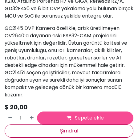
K210, Arduino Portenta H7 ve GIGA, Renesas RZ/A,
GD32F4x0 ve 8 bit DVP yakalama yolu bulunan birçok
MCU ve SoC ile sorunsuz şekilde entegre olur.
GC2145 DVP Kamera özellikle, artık üretilmeyen
OV2640’a dayanan eski ESP32-CAM projelerini
yükseltmek için değerlidir. Üstün görüntü kalitesi ve
geniş uyumluluğu, onu IoT kameralar, akıllı kilitler,
robotlar, dronlar, rozetler, görsel sensörler ve AI
destekli edge cihazları için mükemmel hale getirir.
GC2145’i seçen geliştiriciler, mevcut tasarımlara
doğrudan uyan ve sürekli daha iyi sonuçlar sunan
kompakt ve geleceğe dönük bir kamera modülü
kazanır.
$
20,00
Sepete ekle
Şimdi al