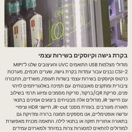
בקרת גישה וקיוסקים בשירות עצמי
מודולי מצלמות USB התואמים UVC והעיצובים שלנו ל־MIPI
CSI-2 נבנים עבור עמדות בקרת גישה, שערים חכמים, מערכות
כרטוס וקיוסקים בשירות עצמי בשדות תעופה, משרדים, תחבורה
ציבורית ומתקנים מאובטחים. עם תמיכה באלגוריתמים לזיהוי
פנים, סריקת QR/ברקוד, סריקת מסמכים ומיזוג תרמי בשילוב
עם חיישני IR, מודולים אלה מבטיחים ביצועים אמינים בתנאי
תאורה מעורבים. בעזרת מסנני IR-cut, חיישני HDR וציפויי
עדשה אופטימליים, אנו מספקים תמונה ברורה ומדויקת גם
בתאורה אחורית חזקה או בתנאי לילה. התאמה מכנית מאפשרת
למודולים להתאים למסגרות צרות במיוחד ולמארזים עמידים