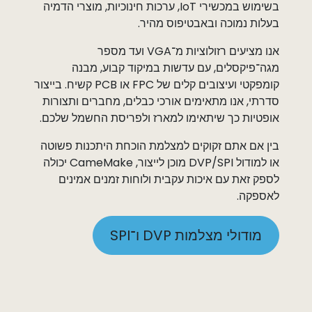
בשימוש במכשירי IoT, ערכות חינוכיות, מוצרי הדמיה
בעלות נמוכה ובאבטיפוס מהיר.
אנו מציעים רזולוציות מ־VGA ועד מספר
מגה־פיקסלים, עם עדשות במיקוד קבוע, מבנה
קומפקטי ועיצובים קלים של FPC או PCB קשיח. בייצור
סדרתי, אנו מתאימים אורכי כבלים, מחברים ותצורות
אופטיות כך שיתאימו למארז ולפריסת החשמל שלכם.
בין אם אתם זקוקים למצלמת הוכחת היתכנות פשוטה
או למודול DVP/SPI מוכן לייצור, CameMake יכולה
לספק זאת עם איכות עקבית ולוחות זמנים אמינים
לאספקה. ​
מודולי מצלמות DVP ו־SPI