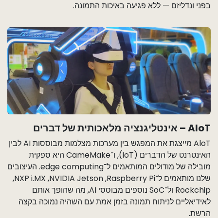
בפני ונדליזם — ללא פגיעה באיכות התמונה.
AloT – אינטליגנציה מלאכותית של דברים
AloT מייצגת את המפגש בין מערכות מצלמות מבוססות AI לבין
האינטרנט של הדברים (IoT), ו־CameMake היא ספקית
מובילה של מודולים המותאמים ל־edge computing. העיצובים
שלנו מותאמים ל־Raspberry Pi, ‏NVIDIA Jetson, ‏NXP i.MX,
‏Rockchip ול־SoC נוספים מבוססי AI, מה שהופך אותם
לאידיאליים לניתוח תמונה בזמן אמת עם השהיה נמוכה בקצה
הרשת.