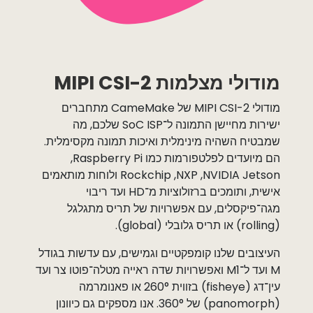
מודולי מצלמות MIPI CSI-2
מודולי MIPI CSI-2 של CameMake מתחברים
ישירות מחיישן התמונה ל־SoC ISP שלכם, מה
שמבטיח השהיה מינימלית ואיכות תמונה מקסימלית.
הם מיועדים לפלטפורמות כמו ‏Raspberry Pi,
‏NVIDIA Jetson, ‏NXP, ‏Rockchip ולוחות מותאמים
אישית, ותומכים ברזולוציות מ־HD ועד ריבוי
מגה־פיקסלים, עם אפשרויות של תריס מתגלגל
(rolling) או תריס גלובלי (global).
העיצובים שלנו קומפקטיים וגמישים, עם עדשות בגודל
M ועד ל־M1 ואפשרויות שדה ראייה מטלה־פוטו צר ועד
עין־דג (fisheye) בזווית 260° או פאנומרמה
(panomorph) של 360°. אנו מספקים גם כיוונון