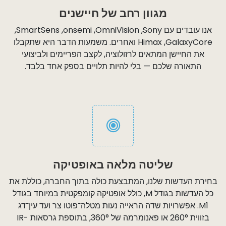
מגוון רחב של חיישנים
אנו עובדים עם ‏Sony, ‏OmniVision, ‏onsemi, ‏SmartSens,
‏GalaxyCore, ‏Himax ואחרים. משמעות הדבר היא שתקבלו
את החיישן המתאים לרזולוציה, לקצב הפריימים ולביצועי
התאורה שלכם — בלי להיות תלויים בספק אחד בלבד.
שליטה מלאה באופטיקה
בחירת העדשות שלנו, המתבצעת כולה בתוך החברה, כוללת את
כל העדשות בגודל M, כולל אופטיקה קומפקטית במיוחד בגודל
M1. אפשרויות שדה הראייה נעות מטלה־פוטו צר ועד עין־דג
בזווית 260° או פאנומרמה של 360°, בתוספת גרסאות IR-