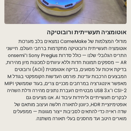
אוטומציה תעשייתית ורובוטיקה
מודולי המצלמות של CameMake נמצאים בלב מערכות
אוטומציה תעשייתית ורובוטיקה מתקדמות ברחבי העולם. חיישני
התריס הגלובלי שלנו — כולל סדרות Sony Pregius ו־onsemi
AR — מספקים תמונות חדות וללא עיוותים למכונות מיון מהירות,
בדיקת איכות על מסועים, בדיקה אוטומטית (AOI) ורובוטים
המבצעים הרכבות עדינות. פורמט העדשות הקומפקטי בגודל M
מאפשר אינטגרציה במרחבים מכניים צרים, בעוד שממשקי MIPI
CSI-2 ו־USB 3.x מבטיחים העברת נתונים מהירה ודלת השהיה
לבקרים תעשייתיים וליחידות עיבוד AI. אנו מציעים גם
אופטימיזציית HDR, כיוונון לתאורה חלשה ועיצוב מותאם של
שדה ראייה כדי להתאים לסביבות ייצור מגוונות — ממפעלים
מוארים היטב ועד מחסנים בעלי תאורה משתנה. ​