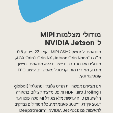
מודולי מצלמות MIPI
ל־NVIDIA Jetson ​
מותאמים לממשק ‏MIPI CSI-2 ‏בקצב 22 פינים, 0.5
מ״מ ב־Jetson Orin Nano, ‏Orin NX ו־AGX Orin,
מודולים אלו מתחברים ישירות ללא מתאמים. חיישן
מובנה, ממירי רמות וקריסטל מאפשרים עיצוב FPC
קומפקטי ונקי.
אנו מציעים אפשרויות תריס גלובלי ומתגלגל (global
ו־rolling), כיוונון HDR ואופטימיזציה לצילום בתאורה
חלשה, וכן טווח עדשות מלא מגודל M1 טלה־פוטו ועד
260° עין־דג ו־360° פאנומרמה. כל המודולים נבדקים
לתאימות עם ‏NVIDIA JetPack ו־DeepStream