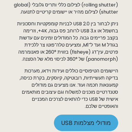
(rolling shutter) לצילום כללי ותריס גלובלי (global
shutter) לצילום מהיר או יישומים קריטיים לתנועה.
ניתן לבחור בין ‏USB 2.0 לבניות קומפקטיות וחסכוניות
בחשמל או ‏USB 3.x לרוחב פס גבוה, ‏4K+, וזרימה
בקצב פריימים גבוה. כל המודולים זמינים עם עדשות
בגודל M ועד ל־M1, ומציעים טלה־פוטו צר ללכידת
פרטים, עין־דג (fisheye) בזווית 260° או פאנומרמה
(panomorph) של 360° לכיסוי מלא של הסצנה.
היישומים הטיפוסיים כוללים ועידות וידאו, מערכות
בדיקה תעשייתיות, רובוטיקה, קיוסקים, בקרת כניסה,
קמעונאות חכמה ועוד. אנו מציעים גם מודולים
סטנדרטיים מוכנים למשלוח וגם עיצובים מותאמים
אישית של USB כדי להתאים לצרכים המכניים
והאופטיים שלכם.
מודולי מצלמות USB