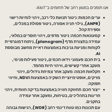
אנו תומכים במגוון רחב של תחומים ב־AloT:
ערים חכמות: ניטור תנועת כלי רכב, זיהוי לוחיות רישוי
(ANPR), גילוי חניה אסורה, ניטור פסולת במכלים,
וספירת קהל.
קמעונאות חכמה: ניטור מדפים, זיהוי חוסרים במלאי,
עמידה בתצורת מדף (planogram), ניתוח דמוגרפיית
לקוחות ומניעת גניבות באמצעות ראיית מחשב מבוססת
AI.
בית חכם: פעמוני וידאו חכמים, ניטור פעילות פנימי,
מעקב אחרי קשישים, וזיהוי חיות מחמד.
חקלאות חכמה: מעקב אחר צמיחת גידולים, זיהוי
מזיקים, אופטימיזציית השקיה באמצעות NDVI, וחיזוי
תפוקה.
ייצור חכם: תחזוקה חזויה באמצעות בדיקה חזותית, זיהוי
חריגות בתהליכים, בטיחות, ומעקב אחר עמידה
בתקנים.
עם תכונות כמו טווח דינמי רחב (WDR), רגישות גבוהה