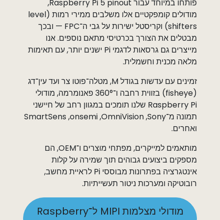
פותחו במיוחד עבור Raspberry Pi 5 pinout,
מודולים קומפקטיים אלו משלבים ממירי רמות (level
shifters) וקריסטל ישירות על גבי ה־FPC — ובכך
מבטלים את הצורך בכרטיסי מתאם נוספים. אנו
מייצרים גם גרסאות לדגמי Pi ישנים יותר, עם תאימות
מלאה מכנית וחשמלית.
זמינים עם עדשות בגודל M, מטלה־פוטו צר ועד עין־דג
(fisheye) בזווית רחבה ו־360° פאנומרמה, מודולי
Raspberry Pi שלנו תומכים במגוון רחב של חיישני
תמונה מ־Sony, ‏OmniVision, ‏onsemi, ‏SmartSens
ואחרים.
מותאמים למייקרים, מפתחי מוצרים ו־OEM, הם
מספקים ביצועים גבוהים תוך שמירה על קלות
אינטגרציה בפתרונות מבוססי Pi לראיית מחשב,
רובוטיקה ומערכות ניטור תעשייתיות.
מודולי מצלמות MIPI ל־Raspberry