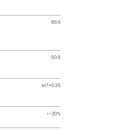
86.6
50.8
M7×0.35
<-20%