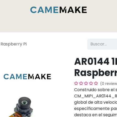
Servicios y capacidades
Dentro de la fábrica de
 Raspberry Pi
AR0144 1
Raspberr
(0 review
Construido sobre el 
CM_MIPI_AR0144_RPI
global de alta veloc
específicamente para
destaca en el segui