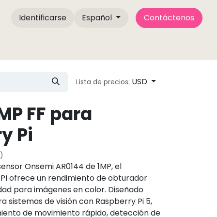
Identificarse
Español
Contáctenos
 CameMake
Contáctanos
Publicaciones del b
USD
Lista de precios:
MP FF para
y Pi
)
sensor Onsemi AR0144 de 1MP, el
 ofrece un rendimiento de obturador
idad para imágenes en color. Diseñado
 sistemas de visión con Raspberry Pi 5,
miento de movimiento rápido, detección de