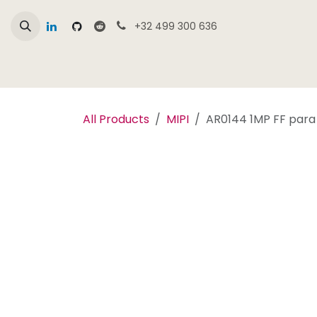
Ir al contenido
+32 499 300 636
Resumen tienda Camemake
Productos
All Products
MIPI
AR0144 1MP FF para