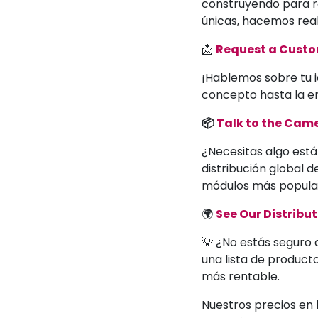
construyendo para ro
únicas, hacemos reali
📩
Request a Cust
¡Hablemos sobre tu i
concepto hasta la en
📦
Talk to the Ca
¿Necesitas algo está
distribución global 
módulos más popula
🌍
See Our Distribu
💡 ¿No estás seguro d
una lista de product
más rentable.
Nuestros precios en 