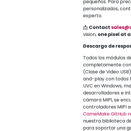
pequeños. Para prec
personalizados, cont
experto.
📩
Contact
sales@
vision,
one pixel at 
Descargo de respon
Todos los módulos 
completamente comp
(Clase de Video USB)
and-play con todos l
UVC en Windows, mac
desarrolladores e i
cámara MIPI, se enc
controladores MIPI s
CameMake GitHub re
nuestra biblioteca 
para soportar una g