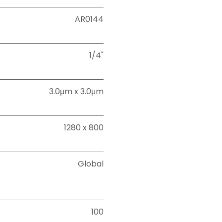
AR0144
1/4"
3.0μm x 3.0μm
1280 x 800
Global
100