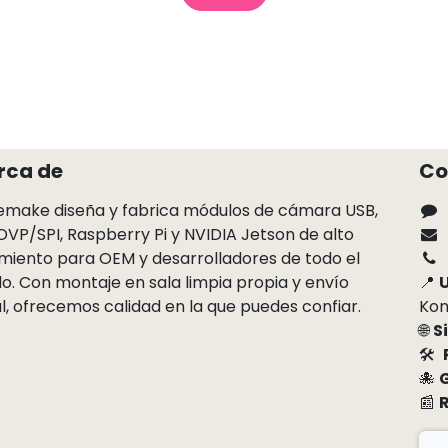
rca de
Co
make diseña y fabrica módulos de cámara USB,
 DVP/SPI, Raspberry Pi y NVIDIA Jetson de alto
miento para OEM y desarrolladores de todo el
. Con montaje en sala limpia propia y envío
📍
U
l, ofrecemos calidad en la que puedes confiar.
Kon
🌐
S
🛠
🐙
📰
R