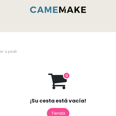
ductos
Servicios y capacidades
Dentro de l
er a pedir
¡Su cesta está vacía!
Tienda