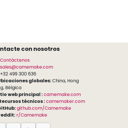
ntacte con nosotros
Contáctenos
sales@camemake.com
+32 499 300 636
bicaciones globales:
China, Hong
g, Bélgica
itio web principal :
camemake.com
Recursos técnicos :
camemaker.com
GitHub:
github.com/Camemake
eddit:
r/Camemake