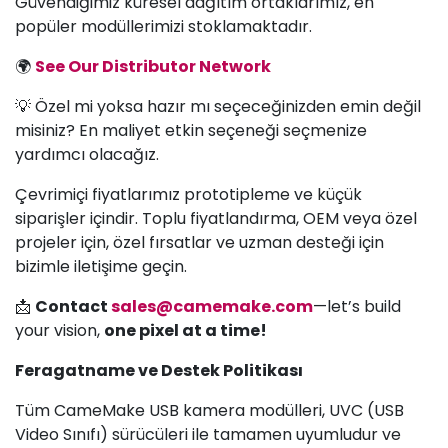
Güvendiğimiz küresel dağıtım ortaklarımız, en
popüler modüllerimizi stoklamaktadır.
🌍
See Our Distributor Network
💡 Özel mi yoksa hazır mı seçeceğinizden emin değil
misiniz? En maliyet etkin seçeneği seçmenize
yardımcı olacağız.
Çevrimiçi fiyatlarımız prototipleme ve küçük
siparişler içindir. Toplu fiyatlandırma, OEM veya özel
projeler için, özel fırsatlar ve uzman desteği için
bizimle iletişime geçin.
📩
Contact
sales@camemake.com
—let’s build
your vision,
one pixel at a time!
Feragatname ve Destek Politikası
Tüm CameMake USB kamera modülleri, UVC (USB
Video Sınıfı) sürücüleri ile tamamen uyumludur ve