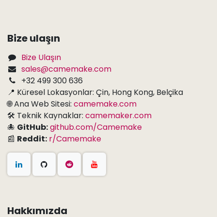
Bize ulaşın
Bize Ulaşın
sales@camemake.com
+32 499 300 636
📍 Küresel Lokasyonlar: Çin, Hong Kong, Belçika
🌐 Ana Web Sitesi:
camemake.com
🛠 Teknik Kaynaklar:
camemaker.com
🐙
GitHub:
github.com/Camemake
📰
Reddit:
r/Camemake
Hakkımızda