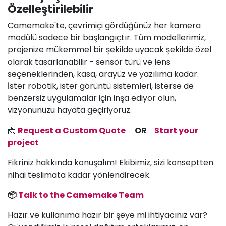
Özelleştirilebilir
Camemake'te, çevrimiçi gördüğünüz her kamera
modülü sadece bir başlangıçtır. Tüm modellerimiz,
projenize mükemmel bir şekilde uyacak şekilde özel
olarak tasarlanabilir - sensör türü ve lens
seçeneklerinden, kasa, arayüz ve yazılıma kadar.
İster robotik, ister görüntü sistemleri, isterse de
benzersiz uygulamalar için inşa ediyor olun,
vizyonunuzu hayata geçiriyoruz.
📩
Request a Custom Quote
OR
Start your
project
Fikriniz hakkında konuşalım! Ekibimiz, sizi konseptten
nihai teslimata kadar yönlendirecek.
📦
Talk to the Camemake Team
Hazır ve kullanıma hazır bir şeye mi ihtiyacınız var?