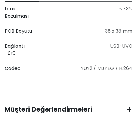
Lens
≤ -3%
Bozulması
PCB Boyutu
38 x 38 mm
Bağlantı
USB-UVC
Türü
Codec
YUY2 / MJPEG / H.264
Müşteri Değerlendirmeleri