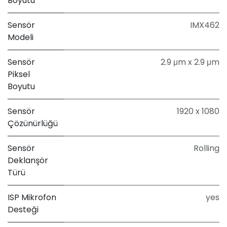
Boyutu
Sensör
IMX462
Modeli
Sensör
2.9 μm x 2.9 μm
Piksel
Boyutu
Sensör
1920 x 1080
Çözünürlüğü
Sensör
Rolling
Deklanşör
Türü
ISP Mikrofon
yes
Desteği